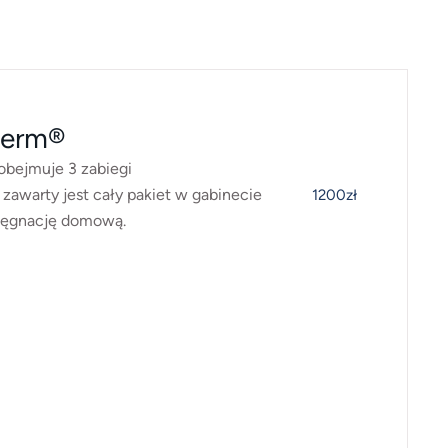
derm®
obejmuje 3 zabiegi
zawarty jest cały pakiet w gabinecie
1200zł
elęgnację domową.