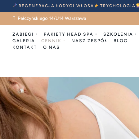
REGENERACJA ŁODYGI WŁOSA
TRYCHOLOGIA
Pełczyńskiego 14/U14 Warszawa
ZABIEGI
PAKIETY HEAD SPA
SZKOLENIA
GALERIA
CENNIK
NASZ ZESPÓŁ
BLOG
KONTAKT
O NAS