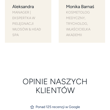
Aleksandra
Monika Barnaś
MANAGER | 
KOSMETOLOG 
EKSPERTKA W 
MEDYCZNY, 
PIELĘGNACJI 
TRYCHOLOG, 
WŁOSÓW & HEAD 
WŁAŚCICIELKA 
SPA
AKADEMII
OPINIE NASZYCH
KLIENTÓW
Ponad 125 recenzji w Google