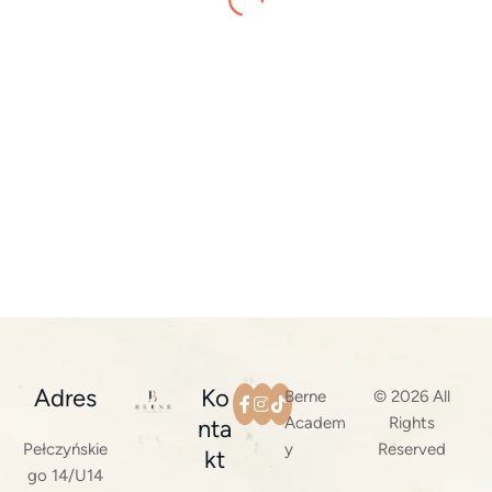
ANNA
Wizyta przebiegła bardzo sprawnie i w miłej
atmosferze, polecam
Adres
Ko
Berne
© 2026 All
Academ
Rights
nta
Pełczyńskie
y
Reserved
kt
go 14/U14