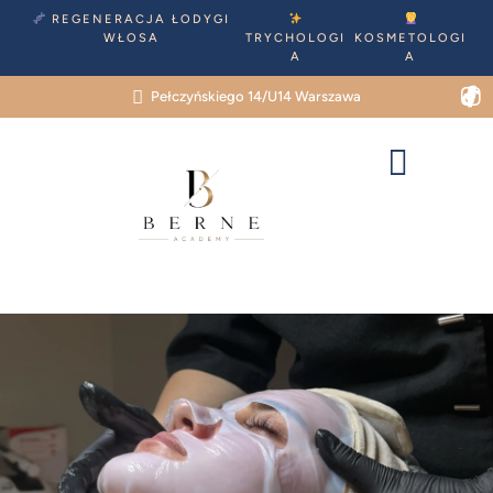
REGENERACJA ŁODYGI
WŁOSA
TRYCHOLOGI
KOSMETOLOGI
A
A
Pełczyńskiego 14/U14 Warszawa