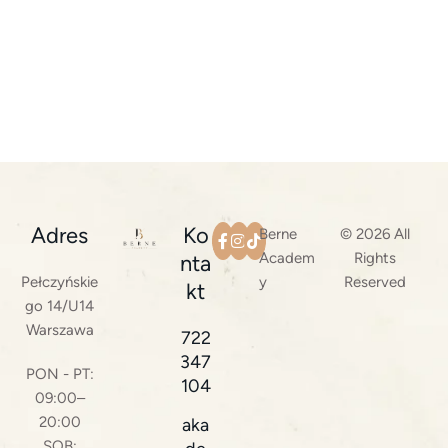
Adres
Ko
Berne
© 2026 All
Academ
Rights
nta
Pełczyńskie
y
Reserved
kt
go 14/U14
Warszawa
722
347
PON - PT:
104
09:00–
20:00
aka
SOB: