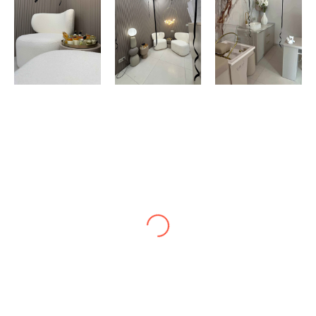
ANNA
Wizyta przebiegła bardzo sprawnie i w miłej
atmosferze, polecam