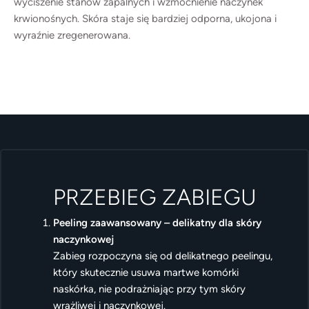
wyciszenie stanów zapalnych i wzmocnienie naczynek
krwionośnych. Skóra staje się bardziej odporna, ukojona i
wyraźnie zregenerowana.
PRZEBIEG ZABIEGU
Peeling zaawansowany – delikatny dla skóry
naczynkowej
Zabieg rozpoczyna się od delikatnego peelingu,
który skutecznie usuwa martwe komórki
naskórka, nie podrażniając przy tym skóry
wrażliwej i naczynkowej.