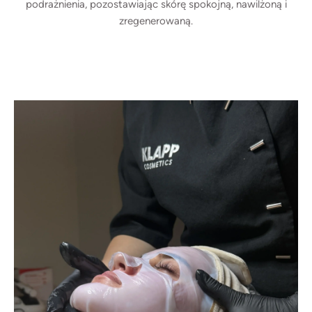
podrażnienia, pozostawiając skórę spokojną, nawilżoną i
zregenerowaną.