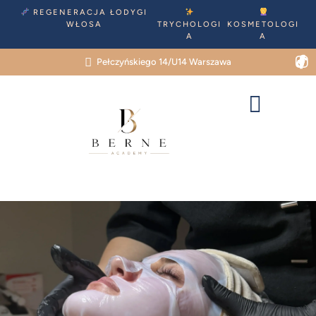
REGENERACJA ŁODYGI
WŁOSA
TRYCHOLOGI
KOSMETOLOGI
A
A
Pełczyńskiego 14/U14 Warszawa