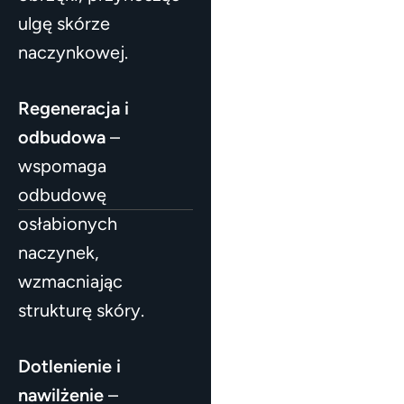
ulgę skórze
naczynkowej.
Regeneracja i
odbudowa
–
wspomaga
odbudowę
osłabionych
naczynek,
wzmacniając
strukturę skóry.
Dotlenienie i
nawilżenie
–