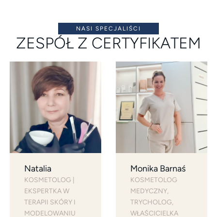
NASI SPECJALIŚCI
ZESPÓŁ Z CERTYFIKATEM
Natalia
Monika Barnaś
KOSMETOLOG | 
KOSMETOLOG 
EKSPERTKA W 
MEDYCZNY, 
TERAPII SKÓRY I 
TRYCHOLOG, 
MODELOWANIU 
WŁAŚCICIELKA 