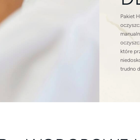
Pakiet 
oczyszc
manualn
oczyszc
które p
niedosko
trudno 