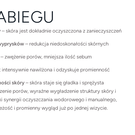
ABIEGU
y
– skóra jest dokładnie oczyszczona z zanieczyszczeń
 wyprysków
– redukcja niedoskonałości skórnych
m
– zwężenie porów, mniejsza ilość sebum
st intensywnie nawilżona i odzyskuje promienność
ności skóry
– skóra staje się gładka i sprężysta
enie porów, wyraźne wygładzenie struktury skóry i
ki synergii oczyszczania wodorowego i manualnego,
żość i promienny wygląd już po jednej wizycie.