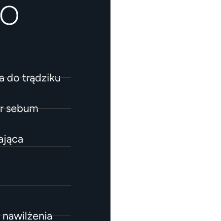
DO
a do trądziku
ar sebum
ająca
 nawilżenia