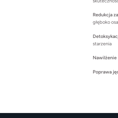
skutecznoś
Redukcja z
głęboko osa
Detoksykacj
starzenia
Nawilżenie 
Poprawa ję