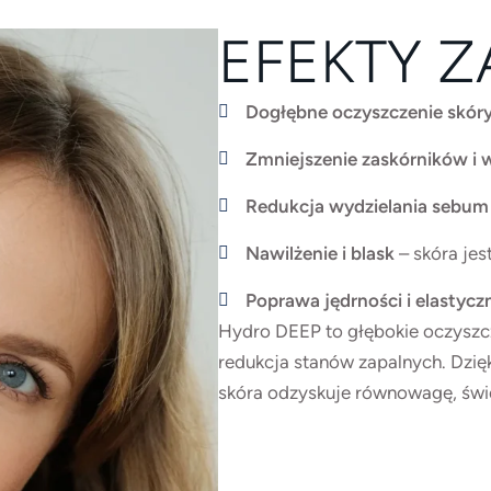
EFEKTY Z
Dogłębne oczyszczenie skór
Zmniejszenie zaskórników i
Redukcja wydzielania sebu
Nawilżenie i blask
– skóra je
Poprawa jędrności i elastycz
Hydro DEEP to głębokie oczyszcz
redukcja stanów zapalnych. Dzię
skóra odzyskuje równowagę, świe