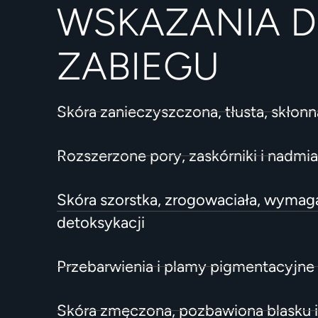
WSKAZANIA 
ZABIEGU
Skóra zanieczyszczona, tłusta, skłonn
Rozszerzone pory, zaskórniki i nadmi
Skóra szorstka, zrogowaciała, wymag
detoksykacji
Przebarwienia i plamy pigmentacyjne
Skóra zmęczona, pozbawiona blasku i