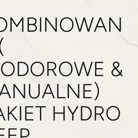
OMBINOWAN
(
ODOROWE &
ANUALNE)
AKIET HYDRO
EEP