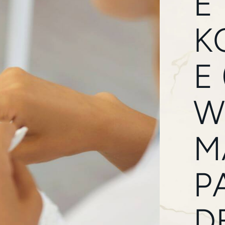
E
K
E 
W
M
P
D