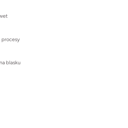
awet
a procesy
łna blasku