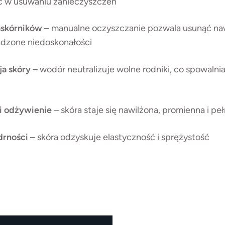
ć w usuwaniu zanieczyszczeń
askórników
– manualne oczyszczanie pozwala usunąć n
dzone niedoskonałości
a skóry
– wodór neutralizuje wolne rodniki, co spowalni
i odżywienie
– skóra staje się nawilżona, promienna i pe
drności
– skóra odzyskuje elastyczność i sprężystość