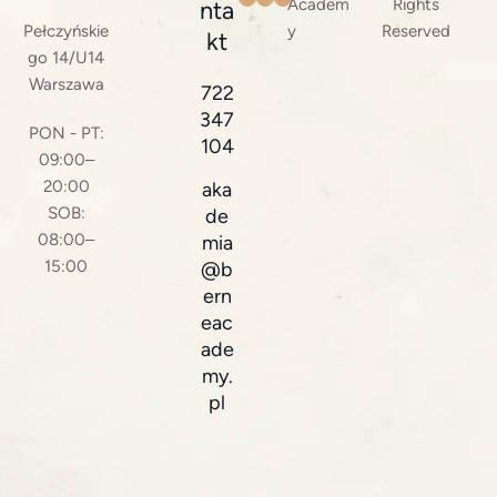
Academ
Rights
nta
Pełczyńskie
y
Reserved
kt
go 14/U14
Warszawa
722
347
PON - PT:
104
09:00–
20:00
aka
SOB:
de
08:00–
mia
15:00
@b
ern
eac
ade
my.
pl