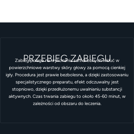
PRZEBIEG ZABIEGU
Zabieg polega na wykonaniu serii drobnych wkłuć w
powierzchniowe warstwy skóry głowy za pomocą cienkiej
igły. Procedura jest prawie bezbolesna, a dzięki zastosowaniu
specjalistycznego preparatu, efekt odczuwalny jest
stopniowo, dzięki przedłużonemu uwalnianiu substancji
aktywnych. Czas trwania zabiegu to około 45-60 minut, w
zależności od obszaru do leczenia.