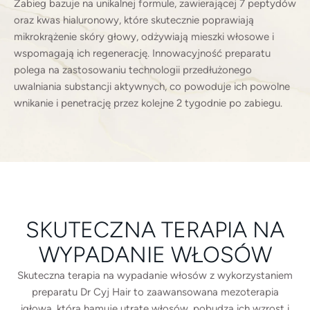
Zabieg bazuje na unikalnej formule, zawierającej 7 peptydów
oraz kwas hialuronowy, które skutecznie poprawiają
mikrokrążenie skóry głowy, odżywiają mieszki włosowe i
wspomagają ich regenerację. Innowacyjność preparatu
polega na zastosowaniu technologii przedłużonego
uwalniania substancji aktywnych, co powoduje ich powolne
wnikanie i penetrację przez kolejne 2 tygodnie po zabiegu.
SKUTECZNA TERAPIA NA
WYPADANIE WŁOSÓW
Skuteczna terapia na wypadanie włosów z wykorzystaniem
preparatu Dr Cyj Hair to zaawansowana mezoterapia
igłowa, która hamuje utratę włosów, pobudza ich wzrost i