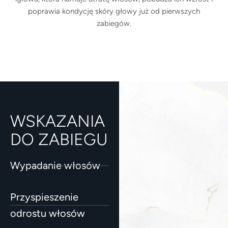
poprawia kondycję skóry głowy już od pierwszych
zabiegów.
WSKAZANIA
DO ZABIEGU
Wypadanie włosów
Przyspieszenie
odrostu włosów