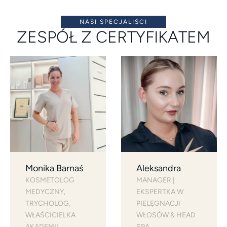
NASI SPECJALIŚCI
ZESPÓŁ Z CERTYFIKATEM
Monika Barnaś
Aleksandra
KOSMETOLOG 
MANAGER | 
MEDYCZNY, 
EKSPERTKA W 
TRYCHOLOG, 
PIELĘGNACJI 
WŁAŚCICIELKA 
WŁOSÓW & HEAD 
AKADEMII
SPA