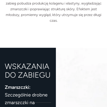
zabieg pobudza produkcję kolagenu i elastyny, wygładzając
zmarszczki i poprawiając strukturę skóry. Efektem jest
młodszy, promienny wygląd, który utrzymuje się przez długi
czas.
WSKAZANIA
DO ZABIEGU
Zmarszczki:
Szczególnie drobne
zmarszczki na