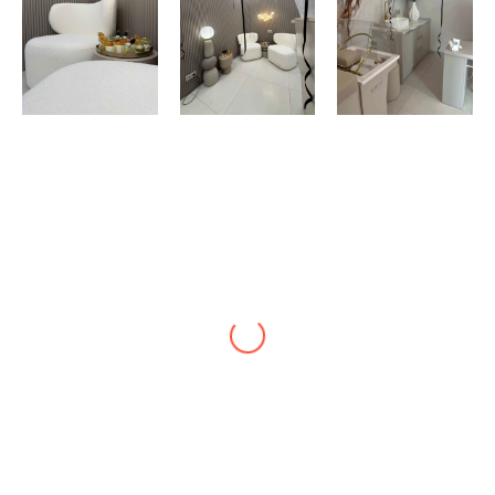
ANNA
Wizyta przebiegła bardzo sprawnie i w miłej
atmosferze, polecam