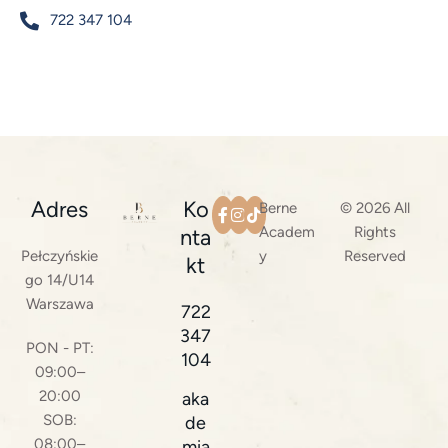
722 347 104
Adres
Ko
Berne
© 2026 All
Academ
Rights
nta
Pełczyńskie
y
Reserved
kt
go 14/U14
Warszawa
722
347
PON - PT:
104
09:00–
20:00
aka
SOB:
de
08:00–
mia