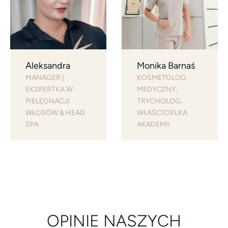
Aleksandra
Monika Barnaś
MANAGER | 
KOSMETOLOG 
EKSPERTKA W 
MEDYCZNY, 
PIELĘGNACJI 
TRYCHOLOG, 
WŁOSÓW & HEAD 
WŁAŚCICIELKA 
SPA
AKADEMII
OPINIE NASZYCH