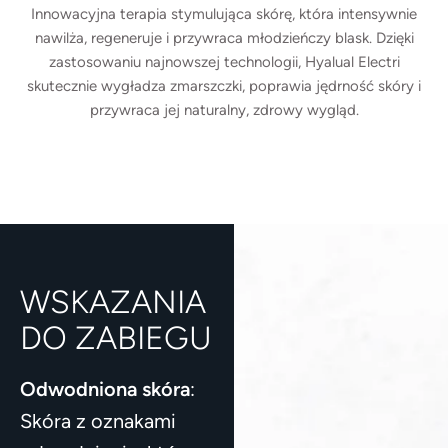
Innowacyjna terapia stymulująca skórę, która intensywnie
nawilża, regeneruje i przywraca młodzieńczy blask. Dzięki
zastosowaniu najnowszej technologii, Hyalual Electri
skutecznie wygładza zmarszczki, poprawia jędrność skóry i
przywraca jej naturalny, zdrowy wygląd.
WSKAZANIA
DO ZABIEGU
Odwodniona skóra
:
Skóra z oznakami