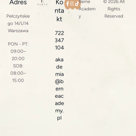
Adres
Ko
Berne
© 2026 All
Academ
Rights
nta
Pełczyńskie
y
Reserved
kt
go 14/U14
Warszawa
722
347
PON - PT:
104
09:00–
20:00
aka
SOB:
de
08:00–
mia
15:00
@b
ern
eac
ade
my.
pl