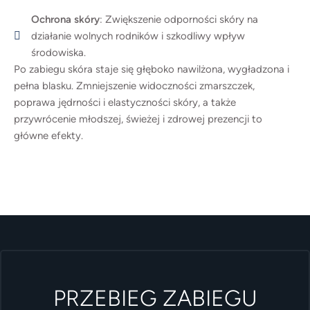
Ochrona skóry
: Zwiększenie odporności skóry na
działanie wolnych rodników i szkodliwy wpływ
środowiska.
Po zabiegu skóra staje się głęboko nawilżona, wygładzona i
pełna blasku. Zmniejszenie widoczności zmarszczek,
poprawa jędrności i elastyczności skóry, a także
przywrócenie młodszej, świeżej i zdrowej prezencji to
główne efekty.
PRZEBIEG ZABIEGU