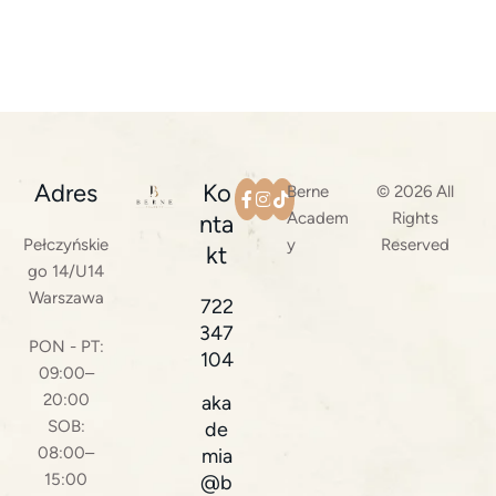
Adres
Ko
Berne
© 2026 All
Academ
Rights
nta
Pełczyńskie
y
Reserved
kt
go 14/U14
Warszawa
722
347
PON - PT:
104
09:00–
20:00
aka
SOB:
de
08:00–
mia
15:00
@b