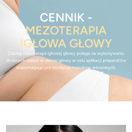
CENNIK -
MEZOTERAPIA
IGŁOWA GŁOWY
Zabieg mezoterapii igłowej głowy polega na wykonywaniu
drobnych nakłuć w skórze głowy w celu aplikacji preparatów
wspomagających kondycję mieszków włosowych.