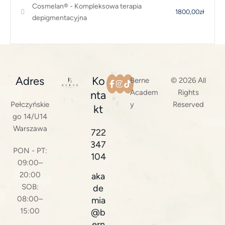
Cosmelan® - Kompleksowa terapia
1800,00zł
depigmentacyjna
Adres
Ko
Berne
© 2026 All
Academ
Rights
nta
Pełczyńskie
y
Reserved
kt
go 14/U14
Warszawa
722
347
PON - PT:
104
09:00–
20:00
aka
SOB:
de
08:00–
mia
15:00
@b
ern