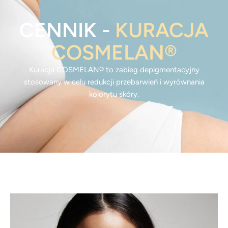
CENNIK -
KURACJA
COSMELAN®
Kuracja COSMELAN® to zabieg depigmentacyjny
stosowany w celu redukcji przebarwień i wyrównania
kolorytu skóry.