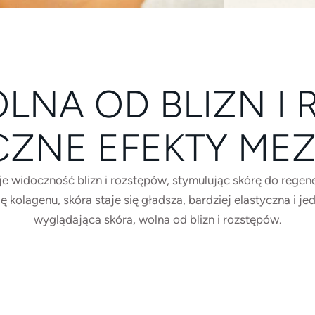
LNA OD BLIZN I
CZNE EFEKTY MEZ
je widoczność blizn i rozstępów, stymulując skórę do regen
kolagenu, skóra staje się gładsza, bardziej elastyczna i je
wyglądająca skóra, wolna od blizn i rozstępów.