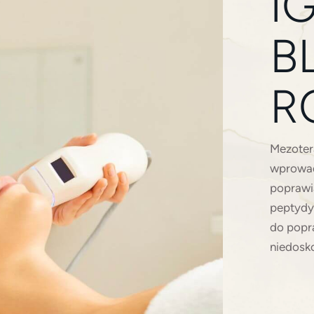
I
B
R
Mezotera
wprowad
poprawia
peptydy
do popr
niedosko