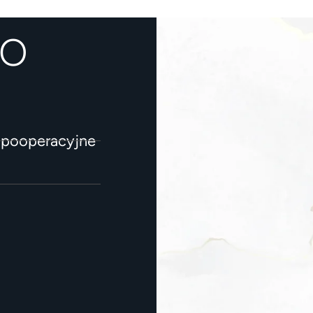
DO
, pooperacyjne