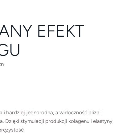
ANY EFEKT
EGU
zn
a i bardziej jednorodna, a widoczność blizn i
 Dzięki stymulacji produkcji kolagenu i elastyny,
prężystość