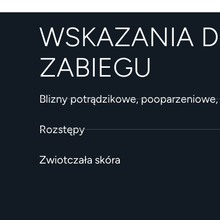
WSKAZANIA 
ZABIEGU
Blizny potrądzikowe, pooparzeniowe
Rozstępy
Zwiotczała skóra