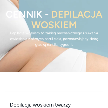
CENNIK -
DEPILACJA
WOSKIEM
Depilacja woskiem to zabieg mechanicznego usuwania
owłosienia z różnych partii ciała, pozostawiający skórę
gładką na kilka tygodni.
Depilacja woskiem twarzy