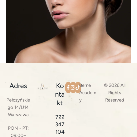
Adres
Ko
Berne
© 2026 All
Academ
Rights
nta
Pełczyńskie
y
Reserved
kt
go 14/U14
Warszawa
722
347
PON - PT:
104
09:00–