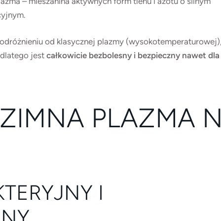
lazma – mieszanina aktywnych form tlenu i azotu o silnym
cyjnym.
 odróżnieniu od klasycznej plazmy (wysokotemperaturowej)
 dlatego jest
całkowicie bezbolesny i bezpieczny nawet dla
 ZIMNA PLAZMA 
TERYJNY I
LNY