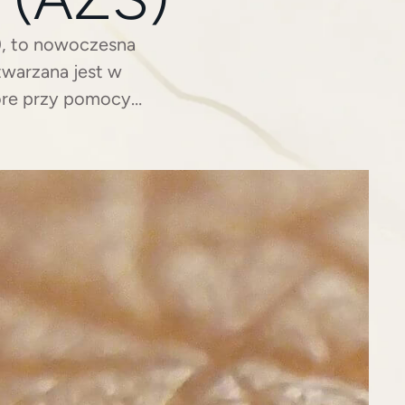
), to nowoczesna
twarzana jest w
tóre przy pomocy
óry powstaje tzw.
nym działaniu
przypadkowa – w
nie wywołuje efektu
dla skóry wrażliwej
ny i przeciwzapalny
inowania bakterii,
skóry. Dodatkowo
wzapalnie, co ma
AZS. Wspomaganie
 skórze – pobudza