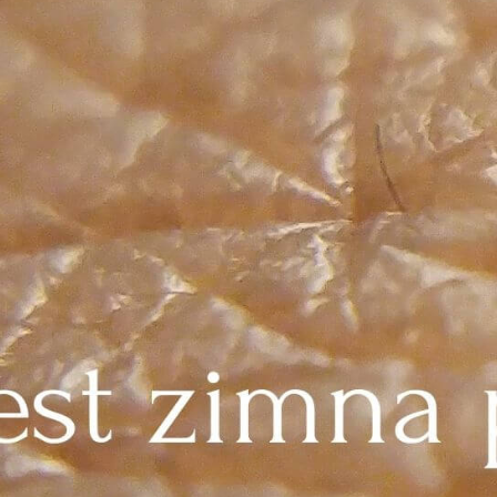
 produkcji kolagenu i elastyny, przyspiesza gojenie
rka. Dzięki temu skóra staje się bardziej elastyc
prawa mikrokrążenia i dotlenienia skóry Podczas 
włosowatych, co usprawnia transport tlenu i skł
kóra odzyskuje zdrowy koloryt i szybciej się rege
ładników aktywnych Badania pokazują, że zimna 
ość naskórka nawet o kilkanaście procent. Dzięki 
osowane po zabiegu działają znacznie skuteczniej
 powstaje i jak wpływa na skórę? Atopowe zapalen
przewlekła choroba zapalna, której podłożem jest 