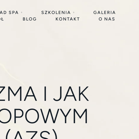
EAD SPA
SZKOLENIA
GALERIA
ÓŁ
BLOG
KONTAKT
O NAS
MA I JAK
ATOPOWYM
 (AZS)