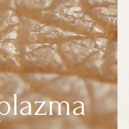
 ran i drobnych
zna i odporna na
zabiegu następuje
adników odżywczych
neruje. Lepsze
plazma zwiększa
temu preparaty
. Atopowe zapalenie
ie skóry (AZS) to
…