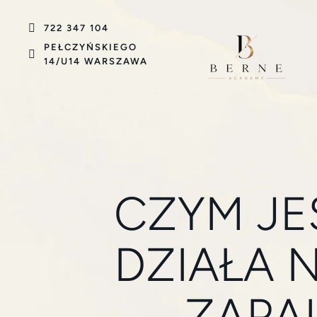
722 347 104
PEŁCZYŃSKIEGO
14/U14 WARSZAWA
CZYM JE
DZIAŁA 
ZAPAL