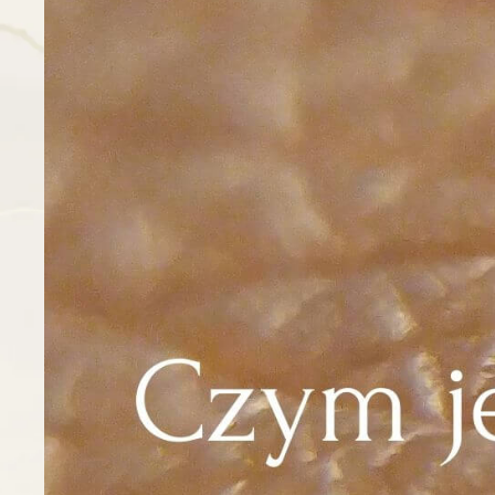
fibroblasty do
uszkodzeń naskó
podrażnienia. Po
aktywacja naczyń 
do komórek. S
wchłanianie sk
przepuszczaln
pielęgnacyjne zast
skóry – dlaczego