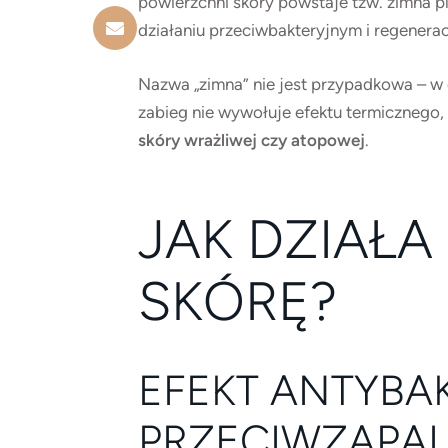
powierzchni skóry powstaje tzw. zimna p
działaniu przeciwbakteryjnym i regenera
Nazwa „zimna” nie jest przypadkowa – w
zabieg nie wywołuje efektu termicznego,
skóry wrażliwej czy atopowej
.
JAK DZIAŁA
SKÓRĘ?
EFEKT ANTYBAK
PRZECIWZAPA