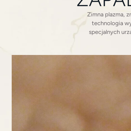
Zimna plazma, z
technologia wy
specjalnych urz
głowicy emitują 
zimna plazma
przeciwbaktery
odróżnieniu od kla
termicznego, dlate
czy atopowej. Jak 
Jedną z największ
grzybów i innyc
obecność tlenku
szczególne znac
regeneracji i go