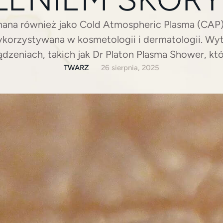
nana również jako Cold Atmospheric Plasma (CAP
korzystywana w kosmetologii i dermatologii. Wy
ądzeniach, takich jak Dr Platon Plasma Shower, k
mikro-wyładowania. Dzięki temu na powierzchni sk
TWARZ
26 sierpnia, 2025
 – mieszanina aktywnych form tlenu i azotu o sil
jnym i regeneracyjnym. Nazwa „zimna” nie jest 
sycznej plazmy (wysokotemperaturowej), zabieg 
go jest całkowicie bezbolesny i bezpieczny nawet 
działa zimna plazma na skórę? Efekt antybakteryj
ych zalet zimnej plazmy jest jej zdolność do elim
h patogenów odpowiedzialnych za stany zapalne 
 azotu sprawia, że działa ona łagodząco i przeci
zenie przy chorobach przewlekłych, takich jak 
jenia Zimna plazma aktywuje procesy naprawcze w