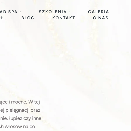
EAD SPA
SZKOLENIA
GALERIA
ÓŁ
BLOG
KONTAKT
O NAS
ące i mocne. W tej
j pielęgnacji oraz
e, łupież czy inne
ch włosów na co