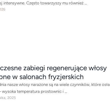
iej intensywne. Często towarzyszy mu również …
026
zesne zabiegi regenerujące włosy
pne w salonach fryzjerskich
nia nasze włosy narażone są na wiele czynników, które osła
 – wysoka temperatura prostownic i …
nika, 2025