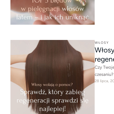
WŁOSY
Włosy
regene
Czy Twoje
czesaniu?
28 lipca, 2