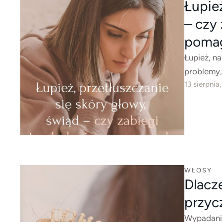
Łupież
– czy
poma
Łupież, n
problemy,
13 sierpnia
WŁOSY
Dlacz
przyc
Wypadanie