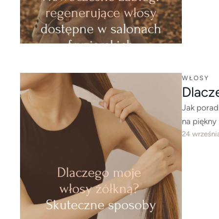
WŁOSY
Dlacz
Jak porad
na piękny 
24 wrześni