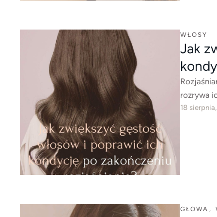
WŁOSY
Jak z
kondy
Rozjaśnia
rozrywa ic
18 sierpnia
GŁOWA
,