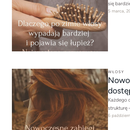
się bardz
5 marca, 2
WŁOSY
Nowoc
dostę
Każdego d
strukturę
6 paździer