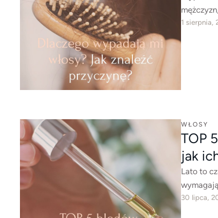
mężczyzn, 
1 sierpnia,
WŁOSY
TOP 5
jak ic
Lato to c
wymagając
30 lipca, 