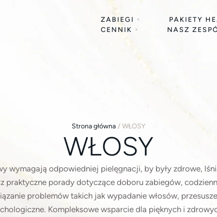
ZABIEGI
PAKIETY H
CENNIK
NASZ ZESP
Strona główna
/
WŁOSY
WŁOSY
wy wymagają odpowiedniej pielęgnacji, by były zdrowe, lśni
esz praktyczne porady dotyczące doboru zabiegów, codzienne
ązanie problemów takich jak wypadanie włosów, przesuszeni
ychologiczne. Kompleksowe wsparcie dla pięknych i zdrowy