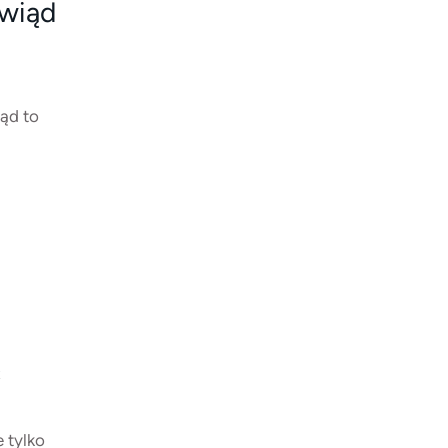
świąd
iąd to
ć
 tylko