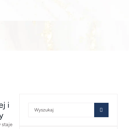
j i
y
 staje