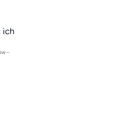
 ich
ów –