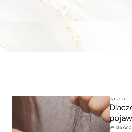
WŁOSY
Dlacz
pojaw
Wiele osó