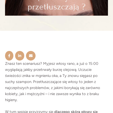
przesuszeniem. Problem pojawia się wtedy, gdy
gruczoły zaczynają pracować zbyt intensywnie.
Czynniki, które mogą nasilać przetłuszczanie się
skóry głowy: 2. Co możesz zmienić – realne porady:
3. Czego unikać? Na koniec – coś osobistego:
Walka z przetłuszczaniem to nie sprint, a maraton.
Zanim znajdziesz pielęgnację idealną, minie trochę
czasu – i to okej. Przetłuszczające się włosy nie są
oznaką brudu, tylko potrzebują trochę więcej
zrozumienia i troski. Czasem wystarczy jeden
Znasz ten scenariusz? Myjesz włosy rano, a już o 15:00
wyglądają jakby przetrwały burzę olejową. Uczucie
drobny krok – inny szampon, lepsze nawyki – by
świeżości znika w mgnieniu oka, a Ty znowu sięgasz po
zauważyć różnicę. Umów się na Trychologiczną
suchy szampon. Przetłuszczające się włosy to jeden z
Konsultację i Peeling Skóry Głowy! Nadmierne
najczęstszych problemów, z jakimi borykają się zarówno
przetłuszczanie się włosów to często sygnał, że
kobiety, jak i mężczyźni – i nie zawsze wynika to z braku
skóra głowy potrzebuje głębszej troski. Umów się
higieny.
na Konsultację Trychologiczną, by odkryć
przyczynę problemu i dobrać pielęgnację
W tym wpisie przyjrzymy się
dlaczego skóra głowy się