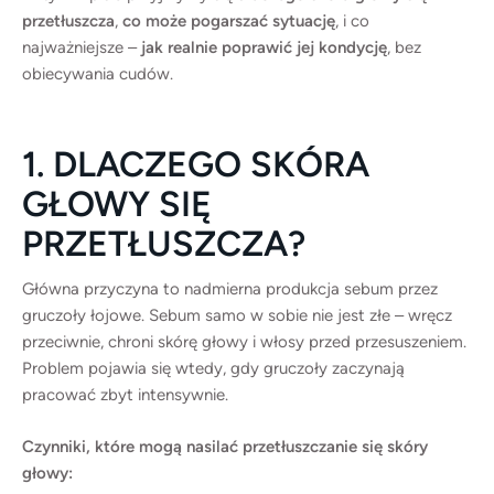
dopasowaną do Twoich potrzeb. Pozwól włosom
przetłuszcza
,
co może pogarszać sytuację
, i co
najważniejsze –
jak realnie poprawić jej kondycję
, bez
odzyskać lekkość, objętość i świeżość na dłużej.
obiecywania cudów.
Konsultacja TrychologicznaTrychologiczny Peeling
Skóry Głowy
1. DLACZEGO SKÓRA
GŁOWY SIĘ
PRZETŁUSZCZA?
Główna przyczyna to nadmierna produkcja sebum przez
gruczoły łojowe. Sebum samo w sobie nie jest złe – wręcz
przeciwnie, chroni skórę głowy i włosy przed przesuszeniem.
Problem pojawia się wtedy, gdy gruczoły zaczynają
pracować zbyt intensywnie.
Czynniki, które mogą nasilać przetłuszczanie się skóry
głowy: