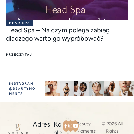
HEAD SPA
Head Spa – Na czym polega zabieg i
dlaczego warto go wypróbować?
PRZECZYTAJ
INSTAGRAM
@BEAUTYMO
MENTS
Adres
Ko
Beauty
© 2026 All
Moments
Rights
nta