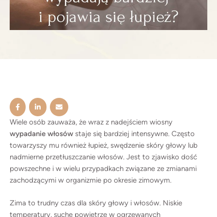
wypadania włosów i pojawienia się łupieżu. W tym
artykule wyjaśniamy najczęstsze przyczyny
wypadania włosów po zimie oraz podpowiadamy,
kiedy warto skorzystać z konsultacji
trychologicznej i profesjonalnych zabiegów na
skórę głowy. Dlaczego włosy wypadają bardziej po
zimie? Wypadanie włosów jest naturalnym
procesem biologicznym. Każdy włos przechodzi
cykl życia składający się z kilku faz: wzrostu
(anagen), przejściowej (katagen) oraz spoczynku
Wiele osób zauważa, że wraz z nadejściem wiosny
wypadanie włosów
staje się bardziej intensywne. Często
(telogen). Po zakończeniu cyklu włos wypada, a na
towarzyszy mu również łupież, swędzenie skóry głowy lub
jego miejscu zaczyna rosnąć nowy. U zdrowej
nadmierne przetłuszczanie włosów. Jest to zjawisko dość
osoby dziennie może wypadać około 50–100
powszechne i w wielu przypadkach związane ze zmianami
włosów, co jest zjawiskiem całkowicie normalnym.
zachodzącymi w organizmie po okresie zimowym.
Problem pojawia się wtedy, gdy w krótkim czasie
większa liczba włosów przechodzi w fazę
Zima to trudny czas dla skóry głowy i włosów. Niskie
telogenu, czyli fazę spoczynku. Może to prowadzić
temperatury, suche powietrze w ogrzewanych