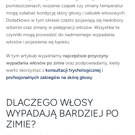
do zauważalnego przerzedzenia fryzury i
pomieszczeniach, noszenie czapek czy zmiany temperatur
mogą osłabiać kondycję skóry głowy i cebulek włosowych.
zwiększonego wypadania włosów podczas mycia
Dodatkowo w tym okresie często pojawiają się niedobory
lub czesania. W okresie zimowym wiele czynników
witamin oraz zmiany w pielęgnacji włosów. Wszystkie te
może zaburzyć prawidłowy cykl wzrostu włosa.
czynniki mogą prowadzić do nadmiernego wypadania
Należą do nich m.in.: W efekcie cebulki włosów
włosów i pojawienia się łupieżu.
stają się osłabione, a włosy zaczynają wypadać
intensywniej. Najczęstsze przyczyny wypadania
W tym artykule wyjaśniamy
najczęstsze przyczyny
włosów i łupieżu po zimie Przesuszona skóra głowy
wypadania włosów po zimie
oraz podpowiadamy, kiedy
warto skorzystać z
konsultacji trychologicznej
i
…
profesjonalnych zabiegów na skórę głowy
.
DLACZEGO WŁOSY
WYPADAJĄ BARDZIEJ PO
ZIMIE?