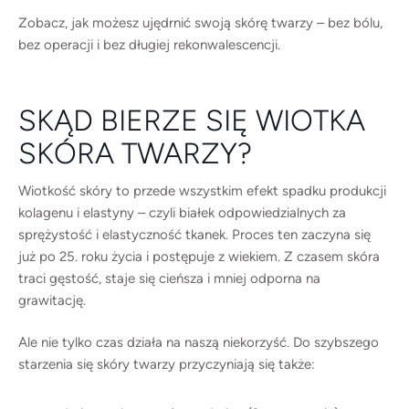
wiotkością, które chcą szybko i skutecznie
Zobacz, jak możesz ujędrnić swoją skórę twarzy – bez bólu,
poprawić kondycję skóry. Dowiedz się więcej o
bez operacji i bez długiej rekonwalescencji.
Radiofrekwencji Mikroigłowej …
SKĄD BIERZE SIĘ WIOTKA
SKÓRA TWARZY?
Wiotkość skóry to przede wszystkim efekt spadku produkcji
kolagenu i elastyny – czyli białek odpowiedzialnych za
sprężystość i elastyczność tkanek. Proces ten zaczyna się
już po 25. roku życia i postępuje z wiekiem. Z czasem skóra
traci gęstość, staje się cieńsza i mniej odporna na
grawitację.
Ale nie tylko czas działa na naszą niekorzyść. Do szybszego
starzenia się skóry twarzy przyczyniają się także: