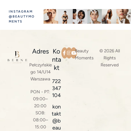
INSTAGRAM
@BEAUTYMO
MENTS
Adres
Ko
Beauty
© 2026 All
Moments
Rights
nta
Pełczyńskie
Reserved
kt
go 14/U14
Warszawa
722
347
PON - PT:
104
09:00–
20:00
kon
SOB:
takt
08:00–
@b
15:00
eau