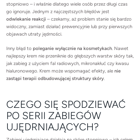
stopniowo – i właśnie dlatego wiele osób przez długi czas
go ignoruje. Jednym z najczęstszych błędów jest
odwlekanie reakcji
– czekamy, aż problem stanie się bardzo
widoczny, zamiast działać prewencyjnie lub przy pierwszych
objawach utraty jędrności.
Inny błąd to
poleganie wyłącznie na kosmetykach
. Nawet
najlepszy krem nie przeniknie do głębszych warstw skóry tak,
jak zabieg z użyciem fal radiowych, mikronakłuć czy kwasu
hialuronowego. Krem może wspomagać efekty, ale
nie
zastąpi terapii odbudowującej struktury skóry
.
CZEGO SIĘ SPODZIEWAĆ
PO SERII ZABIEGÓW
UJĘDRNIAJĄCYCH?
Zabiegi ujędrniające działają na skórę stopniowo – ich celem