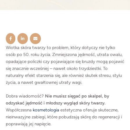
tkanek. Proces ten zaczyna się już po 25. roku życia
i postępuje z wiekiem. Z czasem skóra traci
gęstość, staje się cieńsza i mniej odporna na
grawitację. Ale nie tylko czas działa na naszą
niekorzyść. Do szybszego starzenia się skóry
twarzy przyczyniają się także: Efekt? Opadające
policzki, zmarszczki mimiczne, „chomiki”, linie
Wiotka skóra twarzy to problem, który dotyczy nie tylko
osób po 50. roku życia. Zmniejszona jędrność, utrata owalu,
marionetki, zwiotczała skóra wokół ust czy oczu – a
opadające policzki czy pojawiające się bruzdy mogą pojawić
wszystko to nadaje twarzy zmęczony, smutny
się znacznie wcześniej – nawet około trzydziestki. To
wygląd. 5 skutecznych zabiegów na ujędrnienie
naturalny efekt starzenia się, ale również skutek stresu, stylu
skóry bez operacji 1. Radiofrekwencja mikroigłowa
życia, a nawet gwałtownej utraty wagi.
VIVACE To jedna z najskuteczniejszych metod
odmładzania skóry bez ingerencji chirurgicznej.
Dobra wiadomość?
Nie musisz sięgać po skalpel, by
Łączy działanie mikronakłuć z energią fal
odzyskać jędrność i młodszy wygląd skóry twarzy.
radiowych (RF), które podgrzewają głębokie
Współczesna
kosmetologia
estetyczna oferuje skuteczne,
nieinwazyjne zabiegi, które pobudzają skórę do regeneracji i
warstwy skóry, pobudzając produkcję kolagenu i
poprawiają jej napięcie.
elastyny. Co daje zabieg? Dla osób z widoczną