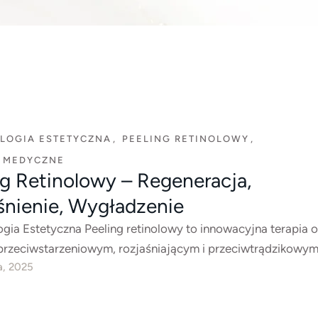
LOGIA ESTETYCZNA
,
PEELING RETINOLOWY
,
I MEDYCZNE
ng Retinolowy – Regeneracja,
śnienie, Wygładzenie
gia Estetyczna Peeling retinolowy to innowacyjna terapia o
 przeciwstarzeniowym, rozjaśniającym i przeciwtrądzikowym.
a, 2025
mieszance retinolu, …