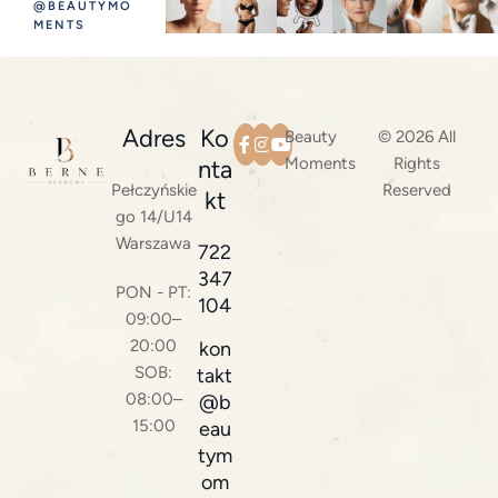
@BEAUTYMO
MENTS
Adres
Ko
Beauty
© 2026 All
Moments
Rights
nta
Pełczyńskie
Reserved
kt
go 14/U14
Warszawa
722
347
PON - PT:
104
09:00–
20:00
kon
SOB:
takt
08:00–
@b
15:00
eau
tym
om