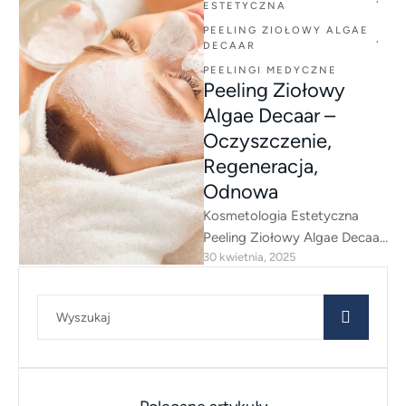
ESTETYCZNA
PEELING ZIOŁOWY ALGAE 
,
DECAAR
PEELINGI MEDYCZNE
Peeling Ziołowy
Algae Decaar –
Oczyszczenie,
Regeneracja,
Odnowa
Kosmetologia Estetyczna
Peeling Ziołowy Algae Decaar
30 kwietnia, 2025
to naturalna terapia
odbudowująca, która
skutecznie złuszcza martwy
naskórek, poprawia kondycję
skóry …