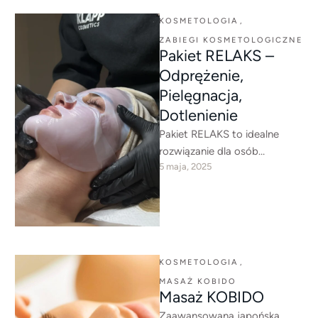
KOSMETOLOGIA
,
ZABIEGI KOSMETOLOGICZNE
Pakiet RELAKS –
Odprężenie,
Pielęgnacja,
Dotlenienie
Pakiet RELAKS to idealne
rozwiązanie dla osób
5 maja, 2025
poszukujących głębokiego
odprężenia, odżywienia skóry
oraz poprawy jej kondycji. Ten
zabieg …
KOSMETOLOGIA
,
MASAŻ KOBIDO
Masaż KOBIDO
Zaawansowana japońska