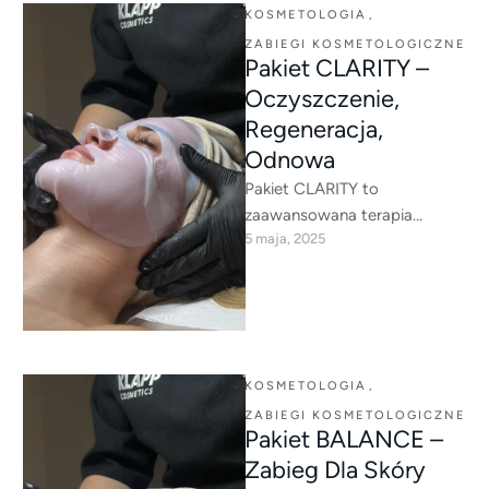
zapewnia kompleksową
KOSMETOLOGIA
,
detoksykację, głębokie …
ZABIEGI KOSMETOLOGICZNE
Pakiet CLARITY –
Oczyszczenie,
Regeneracja,
Odnowa
Pakiet CLARITY to
zaawansowana terapia
5 maja, 2025
oczyszczająca i
przeciwzapalna, która
skutecznie redukuje
niedoskonałości, rozjaśnia
przebarwienia i wspomaga
regenerację skóry.
KOSMETOLOGIA
,
ZABIEGI KOSMETOLOGICZNE
Pakiet BALANCE –
Zabieg Dla Skóry