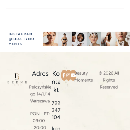
INSTAGRAM
@BEAUTYMO
MENTS
Adres
Ko
Beauty
© 2026 All
Moments
Rights
nta
Pełczyńskie
Reserved
kt
go 14/U14
Warszawa
722
347
PON - PT:
104
09:00–
20:00
kon