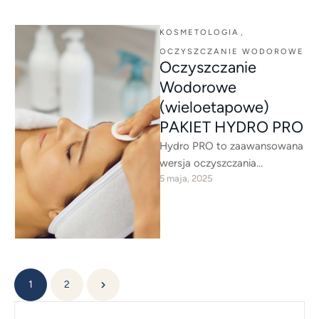
zapewnia kompleksową
detoksykację, głębokie …
KOSMETOLOGIA
,
OCZYSZCZANIE WODOROWE
Oczyszczanie
Wodorowe
(wieloetapowe)
PAKIET HYDRO PRO
Hydro PRO to zaawansowana
wersja oczyszczania
5 maja, 2025
wodorowego, która łączy
oczyszczanie, eksfoliację oraz
intensywną pielęgnację.
Zabieg zapewnia głębszą
detoksykację, …
1
2