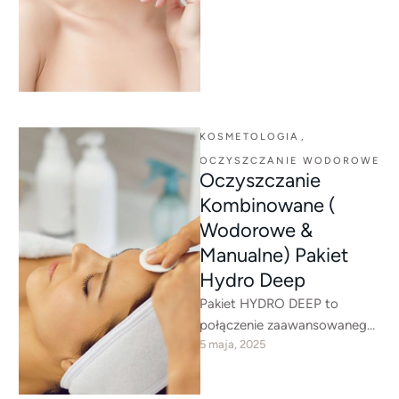
komórek oraz stymulację
produkcji kolagenu i …
KOSMETOLOGIA
,
OCZYSZCZANIE WODOROWE
Oczyszczanie
Kombinowane (
Wodorowe &
Manualne) Pakiet
Hydro Deep
Pakiet HYDRO DEEP to
połączenie zaawansowanego
5 maja, 2025
oczyszczania wodorowego z
tradycyjną metodą
oczyszczania manualnego, co