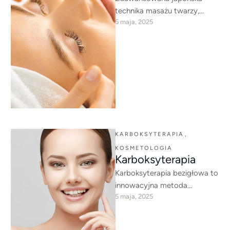
technika masażu twarzy,
5 maja, 2025
łącząca tradycyjne techniki z
nowoczesnymi metodami w
celu poprawy kondycji skóry i
jej …
KARBOKSYTERAPIA
,
KOSMETOLOGIA
Karboksyterapia
Karboksyterapia bezigłowa to
innowacyjna metoda
5 maja, 2025
odmładzania i regeneracji
skóry, wykorzystująca
intensywne dotlenienie