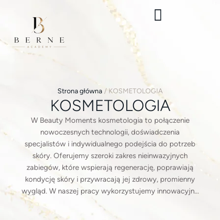
Strona główna
/
KOSMETOLOGIA
KOSMETOLOGIA
W Beauty Moments kosmetologia to połączenie
nowoczesnych technologii, doświadczenia
specjalistów i indywidualnego podejścia do potrzeb
skóry. Oferujemy szeroki zakres nieinwazyjnych
zabiegów, które wspierają regenerację, poprawiają
kondycję skóry i przywracają jej zdrowy, promienny
wygląd. W naszej pracy wykorzystujemy innowacyjne
metody stymulacji tkanek, terapii anti-aging oraz
oczyszczania, które pozwalają osiągać widoczne i