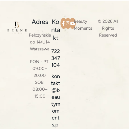
Adres
Ko
Beauty
© 2026 All
Moments
Rights
nta
Pełczyńskie
Reserved
kt
go 14/U14
Warszawa
722
347
PON - PT:
104
09:00–
20:00
kon
SOB:
takt
08:00–
@b
15:00
eau
tym
om
ent
s.pl