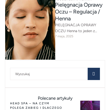
Pielęgnacja Oprawy
Oczu – Regulacja /
Henna
PIELĘGNACJA OPRAWY
OCZU Henna to jeden z
7 maja, 2025
najstarszych kosmetyków
świata, który do dziś cieszy
się niesłabnącą popularnością.
Zabieg …
Polecane artykuły
HEAD SPA – NA CZYM
POLEGA ZABIEG I DLACZEGO